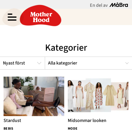
En del av
Chrystelle Eriksberger
Meny
Gravid
Kategorier
Bebis & Småbarn
Skolbarn
Alla kategorier
Hem
Arkiv
Tonåringar
Om
Kontakt
Mammaliv
Kategorier
Bloggar
Om Oss
Stardust
Midsommar looken
Nyhetsbrev
BEBIS
MODE