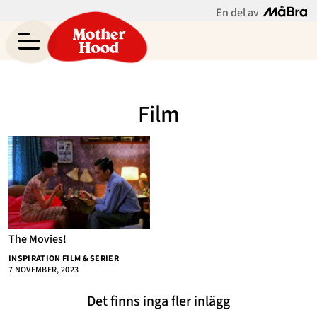
En del av
Chrystelle Eriksberger
Meny
Gravid
Film
Bebis & Småbarn
Skolbarn
Hem
Arkiv
Tonåringar
Om
Kontakt
Mammaliv
Kategorier
The Movies!
Bloggar
INSPIRATION FILM & SERIER
7 NOVEMBER, 2023
Om Oss
Det finns inga fler inlägg
Nyhetsbrev