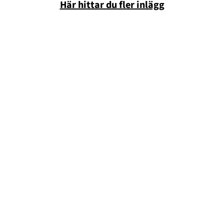
Här hittar du fler inlägg
Annonsera
Om Cookies
Kontakta Oss
Hantera Preferenser