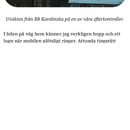
Utsikten från BB Karolinska på en av våra efterkontroller.
I bilen på väg hem känner jag verkligen hopp och ett
lugn när mobilen plötsligt ringer. Attunda tingsrätt
ringer för att delge mig en stämning.
"Vi har sökt dig i
veckan men inte fått tag på dig..."
jag skrattar för jag tror
att det är ett skämt, varför känns det som att det aldrig
slut regna? vem fan vill stämma mig? och för vad? Det
är en tidigare kollega som stämmer mig på väldigt
oklara och lösa grunder. Någonting som vi löst och vi
båda gått vidare från för flera år sedan. Det kom
bokstavligen tillbaka från det döda för att spräcka min
bebisbubbla. Jag blev helt förkrossad och chockad. Hur
kan någon göra såhär mot en nyförlöst, snittad kvinna?