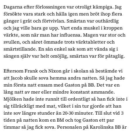
Dagarna efter förlossningen var otroligt kämpiga. Jag
försökte vara stark och hålla igen men bröt ihop flera
gånger i gråt och förtvivlan. Smärtan var outhärdlig
och jag ville bara ge upp. Vart enda muskel i kroppen
värkte, som när man har influensa. Magen var stor och
svullen, och såret ömmade trots värktabletter och
smärtstillande. En sån enkel sak som att vända sig i
sängen själv var helt omöjlig, smärtan var för påtaglig.
Eftersom Frank och Nixon går i skolan så bestämde vi
att Jacob skulle sova hemma andra natten. Så jag hade
min första natt ensam med Gaston på BB. Det var en
lång natt av mer eller mindre konstant ammande.
Mjölken hade inte runnit till ordentligt så han fick inte i
sig tillräckligt med mat, vilket i sin tur gjorde att han
inte sov längre stunder än 20-30 minuter. Till slut vid 3
tiden på natten kom en BM och tog Gaston ett par
timmar så jag fick sova. Personalen på Karolinska BB är