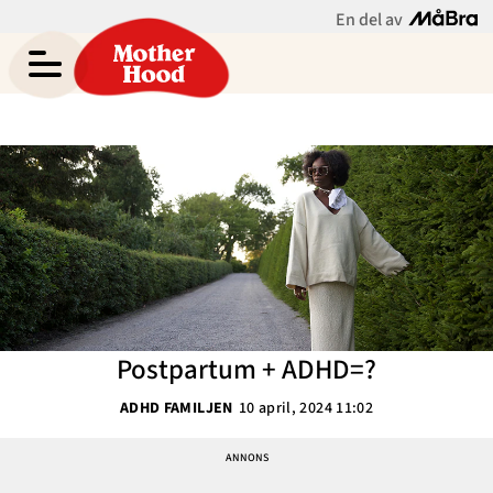
En del av
Chrystelle Eriksberger
Meny
Gravid
Bebis & Småbarn
Skolbarn
Hem
Arkiv
Tonåringar
Om
Kontakt
Mammaliv
Kategorier
Postpartum + ADHD=?
Bloggar
ADHD FAMILJEN
10 april, 2024 11:02
Om Oss
Nyhetsbrev